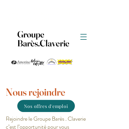
<meta name="google-site-verification"
content="jcAMAyXdKdo0NXNqT0yPMSCh8
qR-hzKVNAMCarpG6bw" />
Groupe
Barès.Claverie
Nous rejoindre
Nos offres d'emploi
Rejoindre le Groupe Barès . Claverie
c’est l’opportunité pour vous