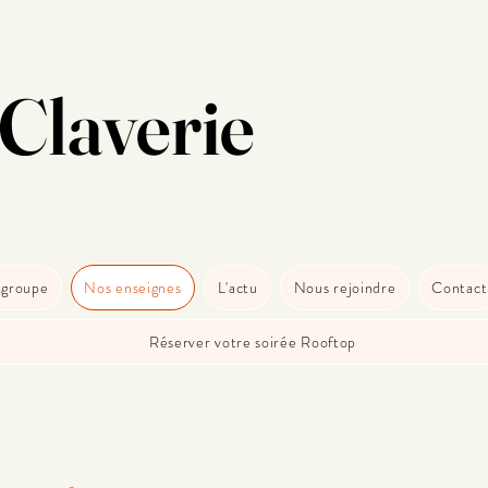
Claverie
 groupe
Nos enseignes
L'actu
Nous rejoindre
Contact
Réserver votre soirée Rooftop