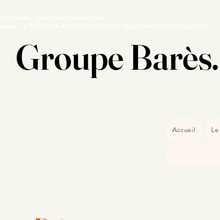
meta name="google-site-verification"
ontent="jcAMAyXdKdo0NXNqT0yPMSCh8qR-hzKVNAMCarpG6bw" />
Groupe Barès.
Accueil
Le