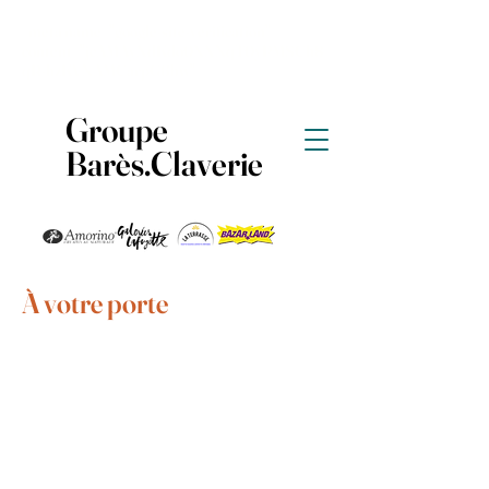
<meta name="google-site-verification"
content="jcAMAyXdKdo0NXNqT0yPMSCh8
qR-hzKVNAMCarpG6bw" />
Groupe
Barès.Claverie
À votre porte