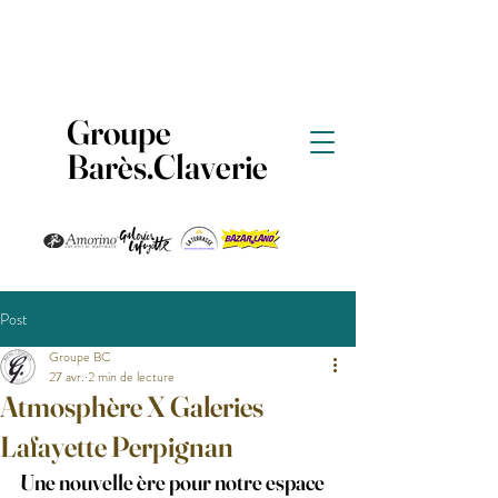
<meta name="google-site-verification"
content="jcAMAyXdKdo0NXNqT0yPMSCh8
qR-hzKVNAMCarpG6bw" />
Groupe
Barès.Claverie
Post
Groupe BC
27 avr.
2 min de lecture
Atmosphère X Galeries
Lafayette Perpignan
Une nouvelle ère pour notre espace 